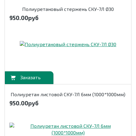
Полиуретановый стержень СКУ-7Л Ø30
950.00
руб
орзину
Полиуретан листовой СКУ-7Л 6мм (1000*1000мм)
950.00
руб