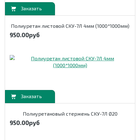
орзину
Полиуретан листовой СКУ-7Л 4мм (1000*1000мм)
950.00
руб
орзину
Полиуретановый стержень СКУ-7Л Ø20
950.00
руб