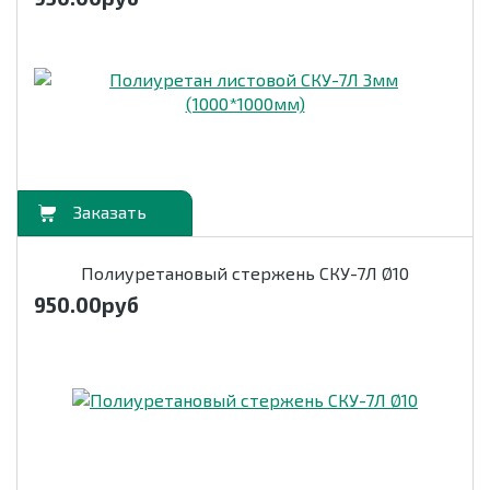
орзину
Полиуретановый стержень СКУ-7Л Ø10
950.00
руб