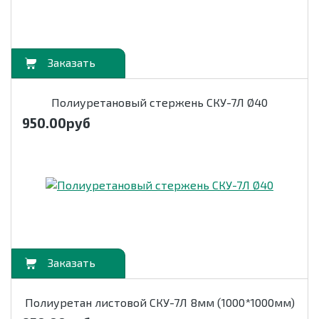
орзину
Полиуретановый стержень СКУ-7Л Ø40
950.00
руб
орзину
Полиуретан листовой СКУ-7Л 8мм (1000*1000мм)