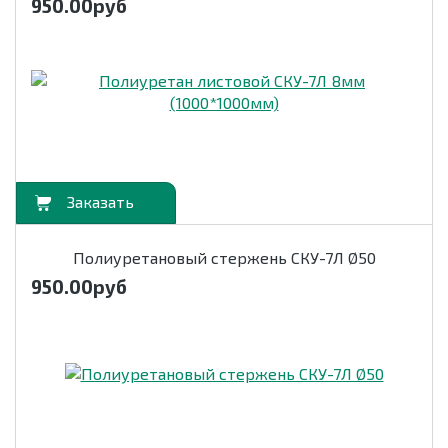
950.00
руб
орзину
Полиуретановый стержень СКУ-7Л Ø50
950.00
руб