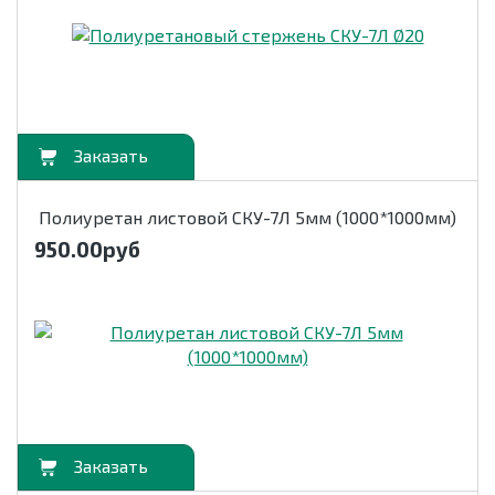
орзину
Полиуретан листовой СКУ-7Л 5мм (1000*1000мм)
950.00
руб
орзину