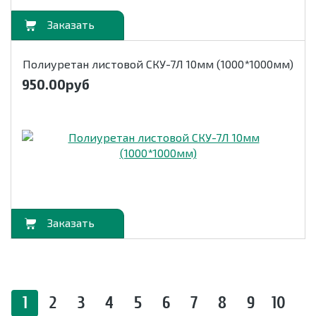
орзину
Полиуретан листовой СКУ-7Л 10мм (1000*1000мм)
950.00
руб
орзину
1
2
3
4
5
6
7
8
9
10