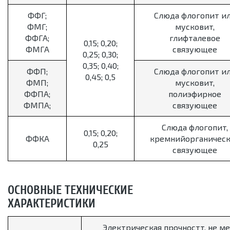
ФФГ;
Слюда флогопит и
ФМГ;
мусковит,
ФФГА;
глифталевое
0,15; 0,20;
ФМГА
связующее
0,25; 0,30;
0,35; 0,40;
ФФП;
Слюда флогопит и
0,45; 0,5
ФМП;
мусковит,
ФФПА;
полиэфирное
ФМПА;
связующее
Слюда флогопит,
0,15; 0,20;
ФФКА
кремнийорганичес
0,25
связующее
ОСНОВНЫЕ ТЕХНИЧЕСКИЕ
ХАРАКТЕРИСТИКИ
Электрическая прочностт, не ме