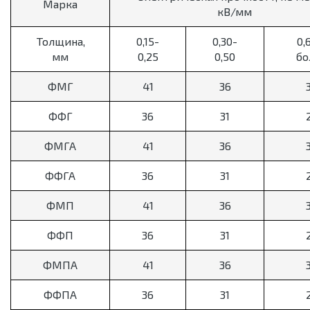
Марка
кВ/мм
Толщина,
0,15-
0,30-
0,
мм
0,25
0,50
бо
ФМГ
41
36
ФФГ
36
31
ФМГА
41
36
ФФГА
36
31
ФМП
41
36
ФФП
36
31
ФМПА
41
36
ФФПА
36
31