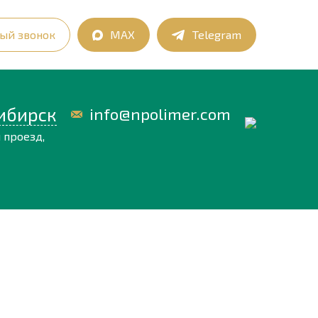
ый звонок
MAX
Telegram
ибирск
info@npolimer.com
 проезд,