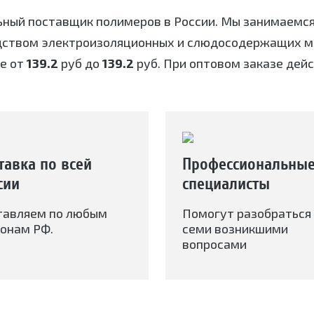
ьный поставщик полимеров в России. Мы занимаемс
дством электроизоляционных и слюдосодержащих ма
е от
139.2
руб до
139.2
руб. При оптовом заказе дейс
тавка по всей
Профессиональны
сии
специалисты
тавляем по любым
Помогут разобраться 
онам РФ.
семи возникшими
вопросами