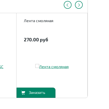
Лента смоляная
Лента 
270.00
руб
цена 
В корзину
В корзину