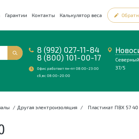
а
Гарантии
Контакты
Калькулятор веса
Обратн
8 (992) 027-11-84
Новос
8 (800) 101-00-17
Северный
37/5
Офис работает пн-пт 08:00–23:00
сб,вс 08:00–20:00
иалы
/
Другая электроизоляция
/
Пластикат ПВХ 57 40
0